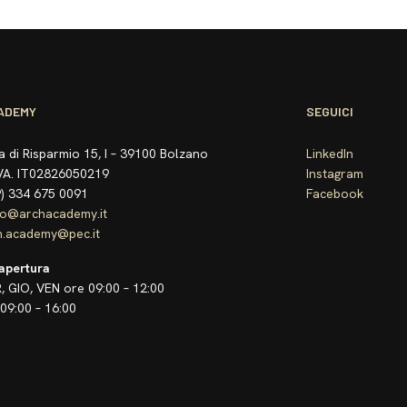
ADEMY
SEGUICI
a di Risparmio 15, I – 39100 Bolzano
LinkedIn
.IVA. IT02826050219
Instagram
39) 334 675 0091
Facebook
fo@archacademy.it
h.academy@pec.it
 apertura
, GIO, VEN ore 09:00 – 12:00
09:00 – 16:00