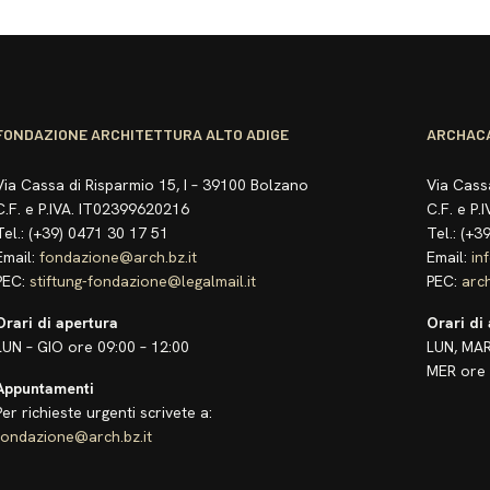
FONDAZIONE ARCHITETTURA ALTO ADIGE
ARCHAC
Via Cassa di Risparmio 15, I – 39100 Bolzano
Via Cass
C.F. e P.IVA. IT02399620216
C.F. e P
Tel.: (+39) 0471 30 17 51
Tel.: (+
Email:
fondazione@arch.bz.it
Email:
in
PEC:
stiftung-fondazione@legalmail.it
PEC:
arc
Orari di apertura
Orari di
LUN – GIO ore 09:00 – 12:00
LUN, MAR
MER ore 
Appuntamenti
Per richieste urgenti scrivete a:
fondazione@arch.bz.it