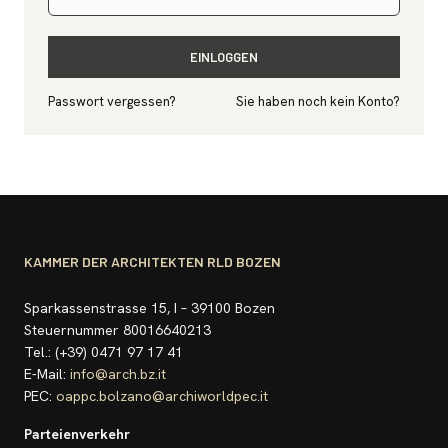
EINLOGGEN
Passwort vergessen?
Sie haben noch kein Konto?
KAMMER DER ARCHITEKTEN RLD BOZEN
Sparkassenstrasse 15, I – 39100 Bozen
Steuernummer 80016640213
Tel.: (+39) 0471 97 17 41
E-Mail:
info@arch.bz.it
PEC:
oappc.bolzano@archiworldpec.it
Parteienverkehr